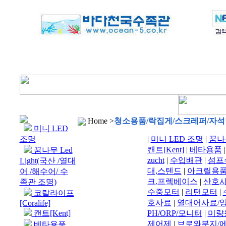
Home >
청소용품/락집게/스크레퍼/자석
미니 LED
조명
|
미니 LED 조명
|
꿈나무
캔트[Kent]
|
베타용품
꿈나무 Led
zucht
|
수입배관
|
섬프
Light(국산 /열대
대,스텐드
|
아크릴용
어 /해수어/ 수
크.프렉베이스
|
산호사
족관 조명)
수중모터
|
리턴모터
|
코랄라이프
호사료
|
열대어사료/잉
[Coralife]
캔트[Kent]
PH/ORP/모니터
|
미량
제어제
|
브로와분지/
베타용품