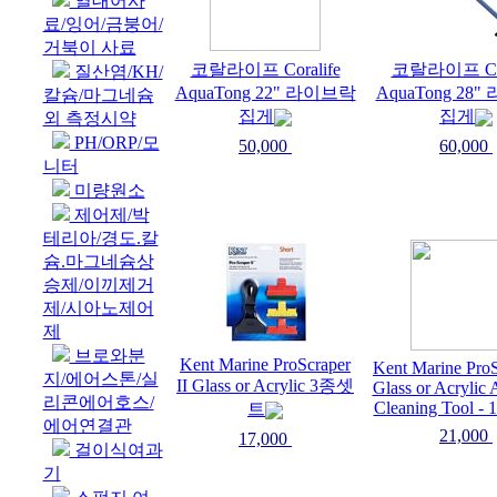
열대어사
료/잉어/금붕어/
거북이 사료
코랄라이프 Coralife
코랄라이프 Cor
질산염/KH/
AquaTong 22" 라이브락
AquaTong 28
칼슘/마그네슘
집게
집게
외 측정시약
PH/ORP/모
50,000
60,000
니터
미량원소
제어제/박
테리아/경도.칼
슘.마그네슘상
승제/이끼제거
제/시아노제어
제
브로와분
Kent Marine ProScraper
Kent Marine ProS
지/에어스톤/실
II Glass or Acrylic 3종셋
Glass or Acrylic
리콘에어호스/
Cleaning Tool - 
트
에어연결관
21,000
17,000
걸이식여과
기