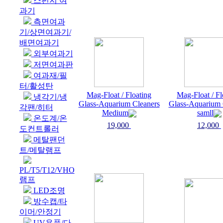
스펀지 여
과기
측면여과
기/상면여과기/
배면여과기
외부여과기
저면여과판
여과재/필
터/활성탄
Mag-Float / Floating
Mag-Float / Fl
냉각기/냉
Glass-Aquarium Cleaners
Glass-Aquarium 
각팬/히터
Medium
samll
온도계/온
19,000
12,000
도컨트롤러
메탈팬던
트/메탈램프
PL/T5/T12/VHO
램프
LED조명
방수캡/타
이머/안정기
UV용품/다