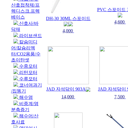
산호접착제/프
PVC 스포이드 
렉디스크.프렉
베이스
DH-30 30ML 스포이드
4,600
산호사/바
닥재
4,000
라이브샌드
칼슘미디
어/칼슘리엑
터/CO2용품/수
초이탄셋
수중모터
리턴모터
수류모터
코너여과기
JAD 자석닦이 903A
JAD 자석닦이 
/집똥기
14,000
7,500
해수염
비중계/염
분측증기
해수어/산
호사료