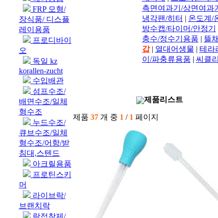
측면여과기/상면여과
FRP 모형/
냉각팬/히터
|
온도계/
장식품/ 디스플
방수캡/타이머/안정기
레이용품
충수/정수기용품
|
뜰채
프로디바이
갑
|
열대어생물
|
테라
오
이/파충류용품
|
씨클리
독일 kz
korallen-zucht
수입배관
섬프수조/
제품리스트
배면수조/일체
형수조
제품
37
개 중
1
/
1
페이지
누드수조/
큐브수조/일체
형수조/어항/받
침대,스텐드
아크릴용품
프로틴스키
머
라이브락/
브랜치락
락접착제/