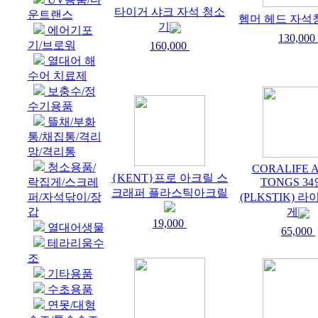
타이거 샤크 자석 청소
운트랜스
헴머 헤드 자석
기
에어기포
130,000
기/브로워
160,000
열대어 해
수어 치료제
보충수/정
수기용품
뜰채/부화
통/채집통/격리
망/격리통
청소용품/
CORALIFE 
{KENT}프로 아크릴 스
락집게/스크레
TONGS 3
크래퍼 플라스틱아크릴
퍼/자석닦이/장
(PLKSTIK) 
갑
게
19,000
열대어생물
65,000
테라리움수
조
기타용품
수초용품
연못/대형