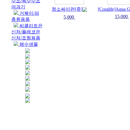
수조/특수수조
여과기
청소싸이펀[중]
[Coralife]Aqua G
거북이/파
15,000
5,000
충류용품
씨클리트은
신처/플레코은
신처/조형용품
해수생물