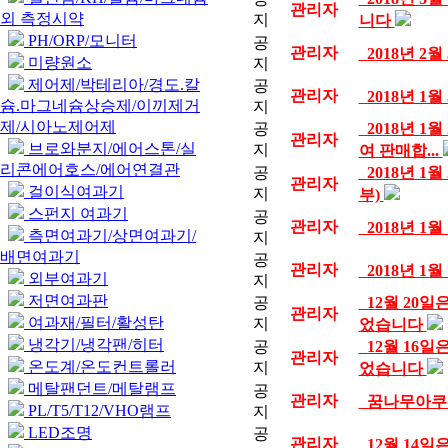
관리자
외 측정시약
지
니다
PH/ORP/모니터
공
관리자
2018년 2
미량원소
지
제어제/박테리아/경도.칼
공
관리자
2018년 1
슘.마그네슘상승제/이끼제거
지
제/시아노제어제
공
2018년 1
관리자
브로와분지/에어스톤/실
지
여 판매합...
리콘에어호스/에어연결관
공
2018년 1
관리자
걸이식여과기
지
부)
스펀지 여과기
공
관리자
2018년 1
측면여과기/상면여과기/
지
배면여과기
공
관리자
2018년 1
외부여과기
지
저면여과판
공
12월 20일
관리자
여과재/필터/활성탄
지
었습니다
냉각기/냉각팬/히터
공
12월 16
관리자
온도계/온도컨트롤러
지
었습니다
메탈팬던트/메탈램프
공
관리자
꿈나무아쿠아 
PL/T5/T12/VHO램프
지
LED조명
공
관리자
12월 14