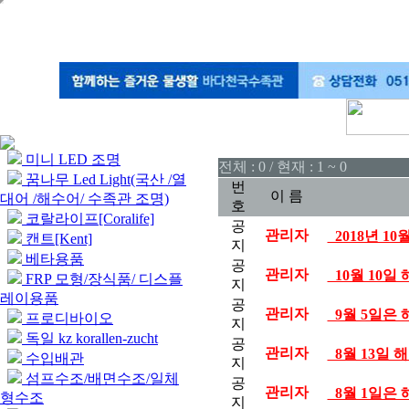
미니 LED 조명
전체 : 0 / 현재 : 1 ~ 0
꿈나무 Led Light(국산 /열
번
이 름
대어 /해수어/ 수족관 조명)
호
코랄라이프[Coralife]
공
관리자
2018년 1
캔트[Kent]
지
베타용품
공
관리자
10월 10
FRP 모형/장식품/ 디스플
지
레이용품
공
관리자
9월 5일은 
프로디바이오
지
독일 kz korallen-zucht
공
관리자
8월 13일 
수입배관
지
섬프수조/배면수조/일체
공
관리자
8월 1일은
형수조
지