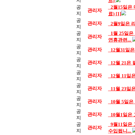
지
트)
공
2월15일은
관리자
지
료)
[1]
공
관리자
2월9일은 
지
공
1월 25일은
관리자
지
연휴관련...
공
관리자
12월31일
지
공
관리자
12월 21은
지
공
관리자
12월 11
지
공
관리자
11월 23일
지
공
관리자
10월 5일은
지
공
관리자
10월1일은
지
공
9월11일은 
관리자
지
수입됩니...