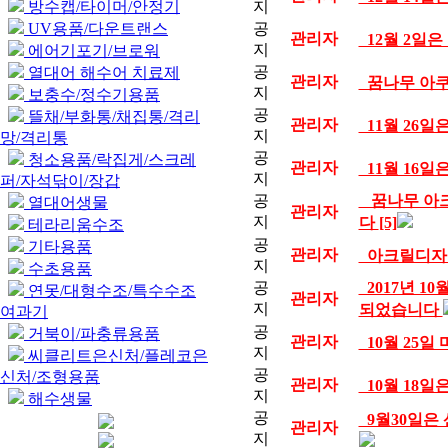
방수캡/타이머/안정기
지
UV용품/다운트랜스
공
관리자
12월 2일
지
에어기포기/브로워
공
열대어 해수어 치료제
관리자
꿈나무 아쿠
지
보충수/정수기용품
공
뜰채/부화통/채집통/격리
관리자
11월 26
지
망/격리통
공
청소용품/락집게/스크레
관리자
11월 16
지
퍼/자석닦이/장갑
공
꿈나무 아크
열대어생물
관리자
지
다
[5]
테라리움수조
공
기타용품
관리자
아크릴디자인 
지
수초용품
공
2017년 1
연못/대형수조/특수수조
관리자
지
되었습니다
여과기
공
거북이/파충류용품
관리자
10월 25일
지
씨클리트은신처/플레코은
공
신처/조형용품
관리자
10월 18일
지
해수생물
공
9월30일은
관리자
지