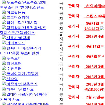
누드수조/큐브수조/일체
공
관리자
하와이해수어
형수조/어항/받침대,스텐드
지
아크릴용품
공
관리자
스킴즈 수
프로틴스키머
지
라이브락/브랜치락
공
5월31일 은
관리자
락접착제/산호접착제/프
지
었습니다
렉디스크.프렉베이스
공
관리자
2018년 4
산호사/바닥재
지
라이브샌드
공
관리자
4월 17일
칼슘미디어/칼슘리엑
지
터/CO2용품/수초이탄셋
공
관리자
4월3일은 
수중모터
지
리턴모터
공
관리자
2018년 3
수류모터
지
코너여과기 /집똥기
공
관리자
2018년 3
해수염
지
비중계/염분측증기
공
2018년 3
관리자
해수어/산호사료
지
격:18.000원
열대어사료/잉어/금붕어/
공
관리자
2월 28일
거북이 사료
지
질산염/KH/칼슘/마그네슘
공
2018년 3