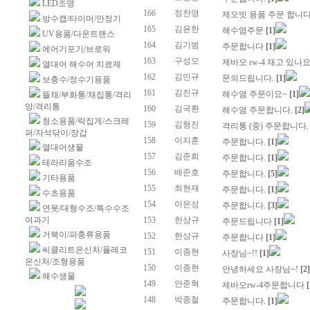
LED조명
166
정찬영
제오빗 용품 주문 합니
방수캡/타이머/안정기
165
김윤한
해수염주문
[1]
UV용품/다운트랜스
164
김기범
주문합니다
[1]
에어기포기/브로워
163
구성모
제바오 rw-4 재고 있
열대어 해수어 치료제
162
김민규
문의드립니다.
[1]
보충수/정수기용품
161
김진규
해수염 주문이요~
[1]
뜰채/부화통/채집통/격리
망/격리통
160
김국환
해수염 주문합니다.
[2]
청소용품/락집게/스크레
159
김형진
격리통 (중) 주문합니다
퍼/자석닦이/장갑
158
이지훈
주문합니다.
[1]
열대어생물
157
김준희
주문합니다.
[1]
테라리움수조
156
배준호
주문합니다.
[5]
기타용품
155
최현재
주문합니다.
[1]
수초용품
154
이은성
주문합니다.
[3]
연못/대형수조/특수수조
여과기
153
한상규
주문드립니다
[1]
거북이/파충류용품
152
한상규
주문합니다
[1]
씨클리트은신처/플레코
151
이종현
사장님~!!
[1]
은신처/조형용품
150
이종현
안녕하세요 사장님~!
[2]
해수생물
149
안준혁
제바오rw-4주문합니다
[
148
박종철
주문합니다.
[1]