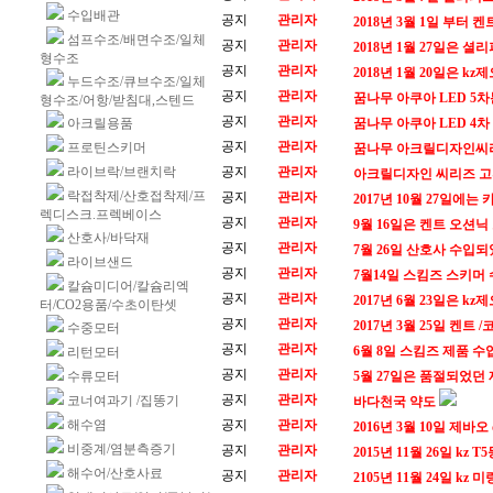
수입배관
공지
관리자
2018년 3월 1일 부터
섬프수조/배면수조/일체
공지
관리자
2018년 1월 27일은 
형수조
공지
관리자
2018년 1월 20일은 
누드수조/큐브수조/일체
공지
관리자
꿈나무 아쿠아 LED 5차
형수조/어항/받침대,스텐드
공지
관리자
아크릴용품
꿈나무 아쿠아 LED 4
공지
관리자
프로틴스키머
꿈나무 아크릴디자인씨리즈
라이브락/브랜치락
공지
관리자
아크릴디자인 씨리즈 고휘
락접착제/산호접착제/프
공지
관리자
2017년 10월 27일에
렉디스크.프렉베이스
공지
관리자
9월 16일은 켄트 오션닉
산호사/바닥재
공지
관리자
7월 26일 산호사 수입
라이브샌드
공지
관리자
7월14일 스킴즈 스키
칼슘미디어/칼슘리엑
공지
관리자
2017년 6월 23일은 
터/CO2용품/수초이탄셋
공지
관리자
2017년 3월 25일 켄트
수중모터
공지
관리자
6월 8일 스킴즈 제품 
리턴모터
공지
관리자
수류모터
5월 27일은 품절되었던 
공지
관리자
코너여과기 /집똥기
바다천국 약도
해수염
공지
관리자
2016년 3월 10일 제
비중계/염분측증기
공지
관리자
2015년 11월 26일 kz
해수어/산호사료
공지
관리자
2105년 11월 24일 k