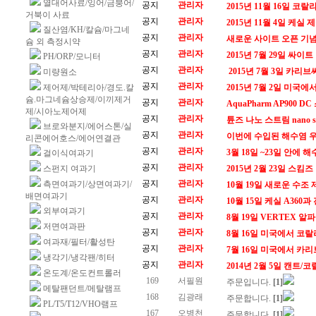
열대어사료/잉어/금붕어/
공지
관리자
2015년 11월 16일 코랄
거북이 사료
공지
관리자
2015년 11월 4일 케
질산염/KH/칼슘/마그네
공지
관리자
새로운 사이트 오픈 기념
슘 외 측정시약
공지
관리자
2015년 7월 29일 싸
PH/ORP/모니터
공지
관리자
2015년 7월 3일 카
미량원소
공지
관리자
제어제/박테리아/경도.칼
2015년 7월 2일 미국에
슘.마그네슘상승제/이끼제거
공지
관리자
AquaPharm AP900
제/시아노제어제
공지
관리자
튠즈 나노 스트림 nano s
브로와분지/에어스톤/실
공지
관리자
이번에 수입된 해수염 우선
리콘에어호스/에어연결관
공지
관리자
3월 18일 ~23일 안에
걸이식여과기
공지
관리자
스펀지 여과기
2015년 2월 23일 스킴즈
공지
관리자
측면여과기/상면여과기/
10월 19일 새로운 수조
배면여과기
공지
관리자
10월 15일 케실 A36
외부여과기
공지
관리자
8월 19일 VERTEX 알파콘 
저면여과판
공지
관리자
8월 16일 미국에서 코랄
여과재/필터/활성탄
공지
관리자
7월 16일 미국에서 카리
냉각기/냉각팬/히터
공지
관리자
2014년 2월 5일 캔트/
온도계/온도컨트롤러
169
서필원
주문입니다.
[1]
메탈팬던트/메탈램프
168
김광래
주문합니다.
[1]
PL/T5/T12/VHO램프
167
오병천
주문합니다.
[1]