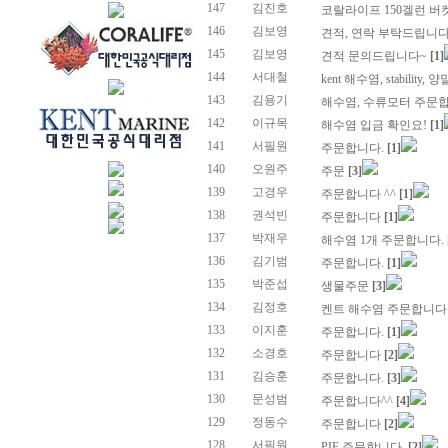
147
김진호
코랄라이프 150겔런 버
146
김보영
견적, 연락 부탁드립니
145
김보영
견적 문의드립니다~
[1]
144
서대철
kent 해수염, stability
143
김용기
해수염, 수류모터 주문
142
이규목
해수염 입금 확인요!
[1]
141
서필원
주문합니다.
[1]
140
오원주
주문
[3]
139
고경우
주문합니다 ^^
[1]
138
권석빈
주문합니다
[1]
137
박재우
해수염 1개 주문합니다.
136
김기범
주문합니다.
[1]
135
박준섭
생물주문
[3]
134
김정호
켄트 해수염 주문합니다
133
이지훈
주문합니다.
[1]
132
소경호
주문합니다
[2]
131
김승훈
주문합니다.
[3]
130
문성범
주문합니다^^
[4]
129
정동수
주문합니다
[2]
128
서필원
PIF 주문합니다.
[2]