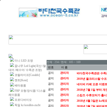
미니 LED 조명
전체 : 234 / 현재 : 105 ~ 169
꿈나무 Led Light(국산 /열
번호
이 름
대어 /해수어/ 수족관 조명)
공지
관리자
바다천국수족관은 수족관
코랄라이프[Coralife]
공지
관리자
2019년 올크리스탈 수
캔트[Kent]
공지
관리자
네이버 카페 오픈 이벤
베타용품
공지
관리자
2018년 7월 1일 부터
FRP 모형/장식품/ 디스플
레이용품
공지
관리자
스킴즈 수류모터가 출
프로디바이오
공지
관리자
2018년 4월 5일은 k
독일 kz korallen-zucht
공지
관리자
2018년 3월 7일 셜리퍼