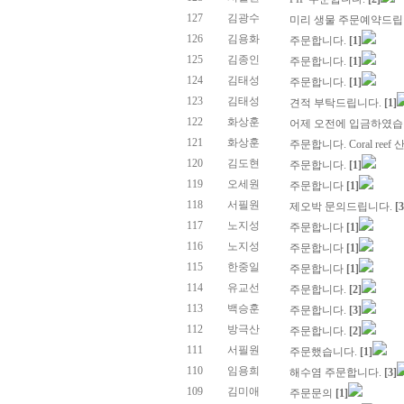
127
김광수
미리 생물 주문예약드
126
김용화
주문합니다.
[1]
125
김종인
주문합니다.
[1]
124
김태성
주문합니다.
[1]
123
김태성
견적 부탁드립니다.
[1]
122
화상훈
어제 오전에 입금하였습
121
화상훈
주문합니다. Coral ree
120
김도현
주문합니다.
[1]
119
오세원
주문합니다
[1]
118
서필원
제오박 문의드립니다.
[3
117
노지성
주문합니다
[1]
116
노지성
주문합니다
[1]
115
한중일
주문합니다
[1]
114
유교선
주문합니다.
[2]
113
백승훈
주문합니다.
[3]
112
방극산
주문합니다.
[2]
111
서필원
주문했습니다.
[1]
110
임용희
해수염 주문합니다.
[3]
109
김미애
주문문의
[1]