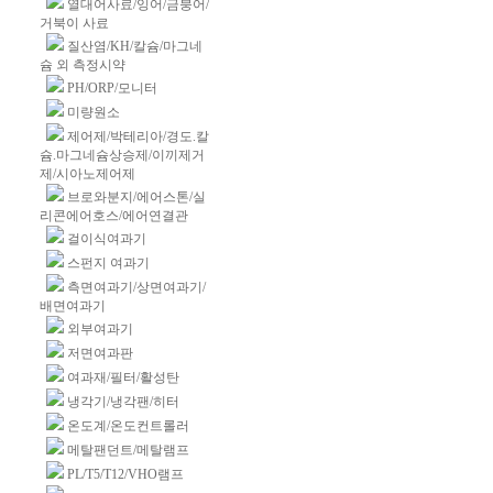
열대어사료/잉어/금붕어/
거북이 사료
질산염/KH/칼슘/마그네
슘 외 측정시약
PH/ORP/모니터
미량원소
제어제/박테리아/경도.칼
슘.마그네슘상승제/이끼제거
제/시아노제어제
브로와분지/에어스톤/실
리콘에어호스/에어연결관
걸이식여과기
스펀지 여과기
측면여과기/상면여과기/
배면여과기
외부여과기
저면여과판
여과재/필터/활성탄
냉각기/냉각팬/히터
온도계/온도컨트롤러
메탈팬던트/메탈램프
PL/T5/T12/VHO램프