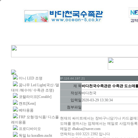
미니 LED 조명
IP:116.44.197.21
꿈나무 Led Light(국산 /열
제 목
바다천국수족관은 수족관 도소매를
대어 /해수어/ 수족관 조명)
작성자
바다천국
코랄라이프[Coralife]
입력일
2020-03-29 13:30:34
캔트[Kent]
첨부파일
베타용품
FRP 모형/장식품/ 디스플
현재의 싸이트에서는 장바구니담기나 카드결재
레이용품
도매를 원하시는 업체에서는 메일로 사업자등
프로디바이오
메일은
dhaksa@naver.com
연락처는 010 3221 2392 입니다
독일 kz korallen-zucht