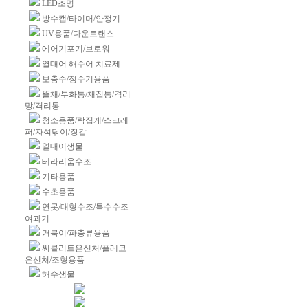
LED조명
방수캡/타이머/안정기
UV용품/다운트랜스
에어기포기/브로워
열대어 해수어 치료제
보충수/정수기용품
뜰채/부화통/채집통/격리
망/격리통
청소용품/락집게/스크레
퍼/자석닦이/장갑
열대어생물
테라리움수조
기타용품
수초용품
연못/대형수조/특수수조
여과기
거북이/파충류용품
씨클리트은신처/플레코
은신처/조형용품
해수생물