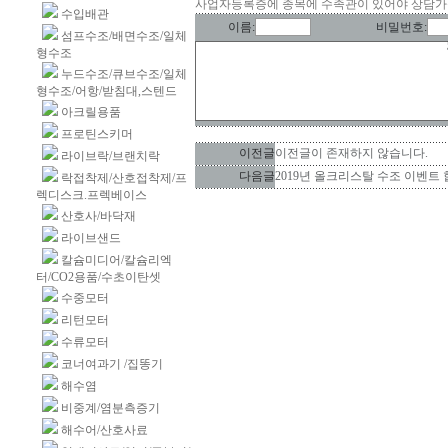
사업자등록증에 종목에 수족관이 있어야 상담
수입배관
이름:
비밀번호:
섬프수조/배면수조/일체
형수조
누드수조/큐브수조/일체
형수조/어항/받침대,스텐드
아크릴용품
프로틴스키머
이전글
이전글이 존재하지 않습니다.
라이브락/브랜치락
다음글
2019년 올크리스탈 수조 이벤트
락접착제/산호접착제/프
렉디스크.프렉베이스
산호사/바닥재
라이브샌드
칼슘미디어/칼슘리엑
터/CO2용품/수초이탄셋
수중모터
리턴모터
수류모터
코너여과기 /집똥기
해수염
비중계/염분측증기
해수어/산호사료